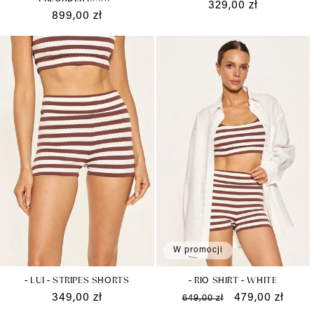
Cena
329,00 zł
Cena
899,00 zł
regularna
regularna
W promocji
- LUI - STRIPES SHORTS
- RIO SHIRT - WHITE
Cena
349,00 zł
Cena
Cena
479,00 zł
649,00 zł