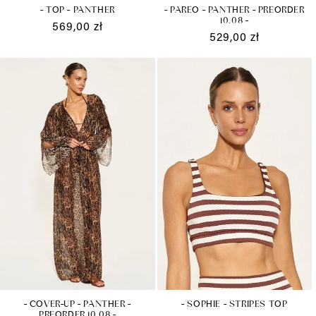
- PAREO - PANTHER - PREORDER
- TOP - PANTHER
10.08 -
Cena
569,00 zł
Cena
529,00 zł
regularna
regularna
- COVER-UP - PANTHER -
- SOPHIE - STRIPES TOP
PREORDER 10.08 -