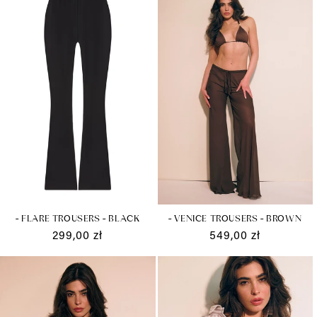
- FLARE TROUSERS - BLACK
- VENICE TROUSERS - BROWN
Cena
299,00 zł
Cena
549,00 zł
regularna
regularna