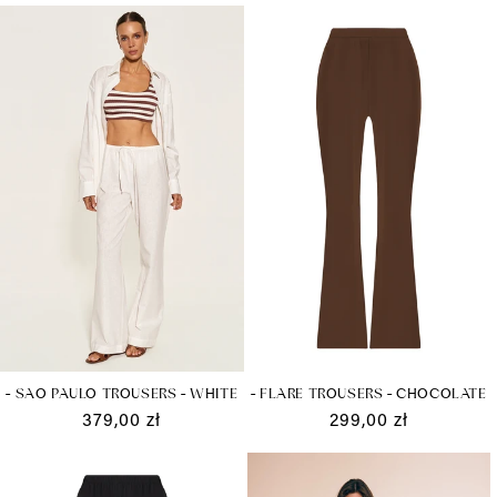
regularna
regularna
promocyjna
- FLARE TROUSERS - CHOCOLATE
- SAO PAULO TROUSERS - WHITE
Cena
299,00 zł
Cena
379,00 zł
regularna
regularna