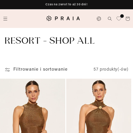
do
Czas na zwrot to aż 30 dni!
treści
J
ę
Koszyk
z
K
RESORT - SHOP ALL
y
k
O
L
Filtrowanie i sortowanie
57 produkty(-ów)
E
K
C
J
A