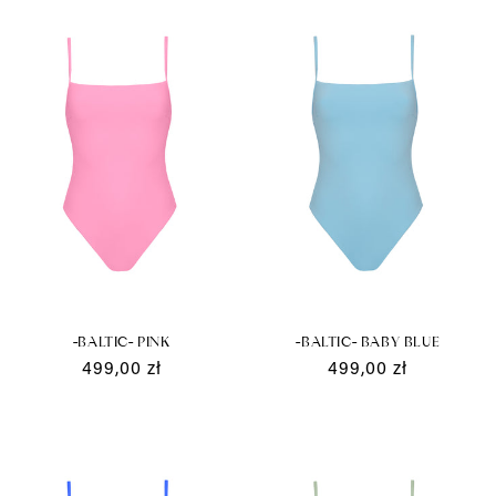
-BALTIC- PINK
-BALTIC- BABY BLUE
Cena
499,00 zł
Cena
499,00 zł
regularna
regularna