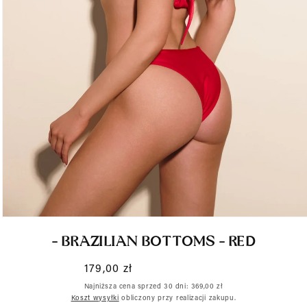
Otwórz
- BRAZILIAN BOTTOMS - RED
multimedia
1
Cena
179,00 zł
w
regularna
Najniższa cena sprzed 30 dni:
369,00 zł
oknie
Koszt wysyłki
obliczony przy realizacji zakupu.