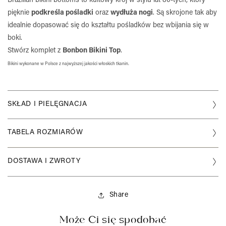
Brazilian bikini bottoms to kultowy krój w stylu lat 80-tych, który
pięknie
podkreśla pośladki
oraz
wydłuża nogi
. Są skrojone tak aby
idealnie dopasować się do kształtu pośladków bez wbijania się w
boki.
Stwórz komplet z
Bonbon Bikini Top
.
Bikini wykonane w Polsce z najwyższej jakości włoskich tkanin.
SKŁAD I PIELĘGNACJA
Skład :
TABELA ROZMIARÓW
80% Poliamid, 20% Elastan
100% Acrylic circle
DOSTAWA I ZWROTY
Właściwości materiału:
Szybkoschnący
Wysyłka :
Idealne dopasowanie
Share
Produkty ze stałej kolekcji wysyłamy w 48h. Nasze
Odporny na mechacenie
nowości wysyłane będą do 7 dni roboczych.
Może Ci się spodobać
Ochrona UV
Zwrot: