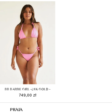
regularna
promocyjna
regularna
promocyjna
BB BARBIE GIRL -24K GOLD -
Cena
749,00 zł
regularna
PRAIA