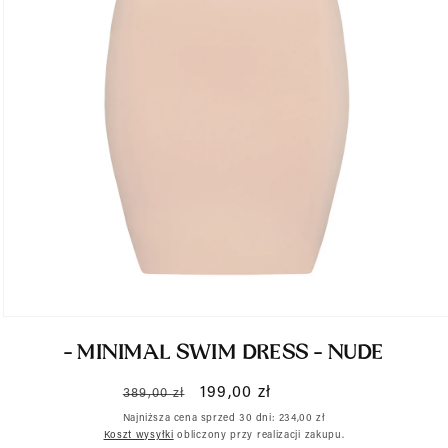
Otwórz
- MINIMAL SWIM DRESS - NUDE
multimedia
1
Cena
Cena
199,00 zł
389,00 zł
w
regularna
promocyjna
Najniższa cena sprzed 30 dni:
234,00 zł
oknie
Koszt wysyłki
obliczony przy realizacji zakupu.