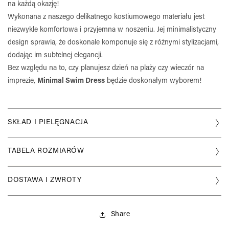
na każdą okazję!
Wykonana z naszego delikatnego kostiumowego materiału jest
niezwykle komfortowa i przyjemna w noszeniu. Jej minimalistyczny
design sprawia, że doskonale komponuje się z różnymi stylizacjami,
dodając im subtelnej elegancji.
Bez względu na to, czy planujesz dzień na plaży czy wieczór na
imprezie,
Minimal Swim Dress
będzie doskonałym wyborem!
SKŁAD I PIELĘGNACJA
Skład materiału:
TABELA ROZMIARÓW
80% Poliamid, 20% Elastan
Właściwości materiału:
DOSTAWA I ZWROTY
Szybkoschnący
Idealne dopasowanie
Wysyłka :
Odporny na mechacenie
Share
Produkty ze stałej kolekcji wysyłamy w 48h. Nasze
Ochrona UV