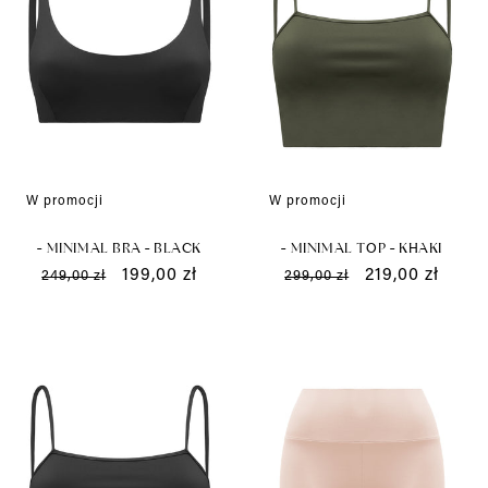
W promocji
W promocji
- MINIMAL BRA - BLACK
- MINIMAL TOP - KHAKI
Cena
Cena
199,00 zł
Cena
Cena
219,00 zł
249,00 zł
299,00 zł
regularna
promocyjna
regularna
promocyjna