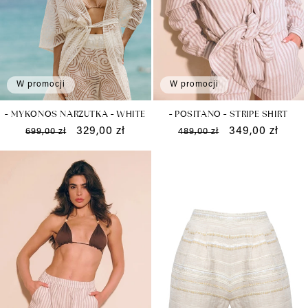
:
W promocji
W promocji
- MYKONOS NARZUTKA - WHITE
- POSITANO - STRIPE SHIRT
Cena
Cena
329,00 zł
Cena
Cena
349,00 zł
699,00 zł
489,00 zł
regularna
promocyjna
regularna
promocyjna