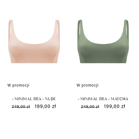
W promocji
W promocji
- MINIMAL BRA - NUDE
- MINIMAL BRA - MATCHA
Cena
Cena
199,00 zł
Cena
Cena
199,00 zł
249,00 zł
249,00 zł
regularna
promocyjna
regularna
promocyjna