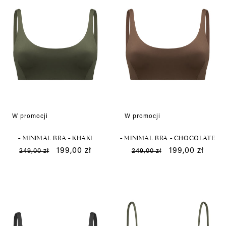
W promocji
W promocji
- MINIMAL BRA - KHAKI
- MINIMAL BRA - CHOCOLATE
Cena
Cena
199,00 zł
Cena
Cena
199,00 zł
249,00 zł
249,00 zł
regularna
promocyjna
regularna
promocyjna