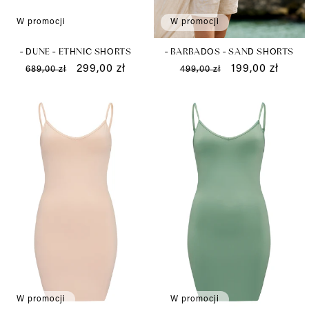
W promocji
W promocji
- BARBADOS - SAND SHORTS
- DUNE - ETHNIC SHORTS
Cena
Cena
199,00 zł
Cena
Cena
299,00 zł
499,00 zł
689,00 zł
regularna
promocyjna
regularna
promocyjna
W promocji
W promocji