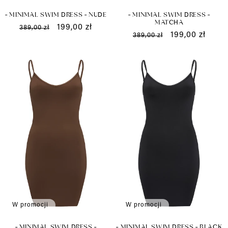
- MINIMAL SWIM DRESS - NUDE
- MINIMAL SWIM DRESS -
MATCHA
Cena
Cena
199,00 zł
389,00 zł
Cena
Cena
199,00 zł
389,00 zł
regularna
promocyjna
regularna
promocyjna
W promocji
W promocji
- MINIMAL SWIM DRESS -
- MINIMAL SWIM DRESS - BLACK