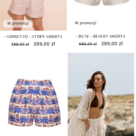
W promocji
W promocji
- DUNE - DESERT SHORTS
- SORRENTO - STRIPE SHORTS
Cena
Cena
299,00 zł
Cena
Cena
299,00 zł
689,00 zł
389,00 zł
regularna
promocyjna
regularna
promocyjna