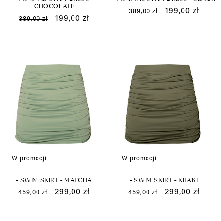
CHOCOLATE
Cena
Cena
199,00 zł
389,00 zł
Cena
Cena
199,00 zł
389,00 zł
regularna
promocyjna
regularna
promocyjna
W promocji
W promocji
- SWIM SKIRT - MATCHA
- SWIM SKIRT - KHAKI
Cena
Cena
299,00 zł
Cena
Cena
299,00 zł
459,00 zł
459,00 zł
regularna
promocyjna
regularna
promocyjna