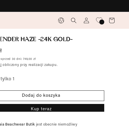
J
Zaloguj
się
ę
Koszyk
z
ENDER HAZE -24K GOLD-
y
ł
k
na
 sprzed 30 dni:
749,00 zł
i
obliczony przy realizacji zakupu.
tylko 1
Dodaj do koszyka
Kup teraz
aia Beachwear Butik
jest obecnie niemożliwy