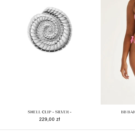
SHELL CLIP - SILVER -
BB BAR
Cena
229,00 zł
regularna