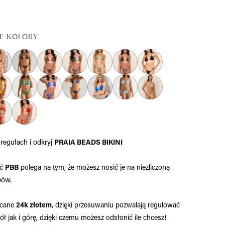
E KOLORY
regułach i odkryj
PRAIA BEADS BIKINI
ść
PBB
polega na tym, że możesz nosić je na niezliczoną
bów.
acane
24k złotem
, dzięki przesuwaniu pozwalają regulować
ł jak i górę, dzięki czemu możesz odsłonić ile chcesz!