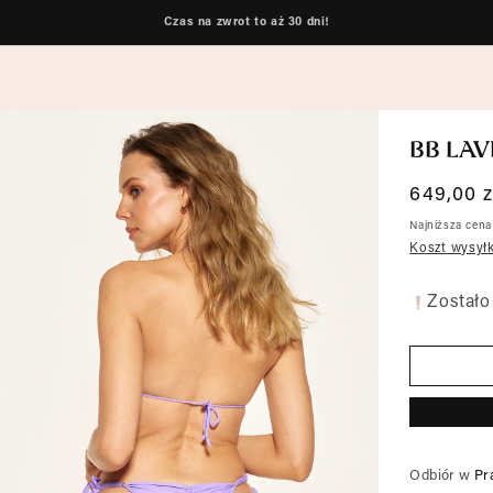
Czas na zwrot to aż 30 dni!
BB LAV
Cena
649,00 z
regular
Najniższa cena
Koszt wysyłk
Zostało 
Odbiór w
Pr