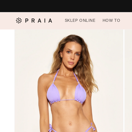
do
treści
Pomiń,
SKLEP ONLINE
HOW TO
aby
przejść
do
informacji
o
produkcie