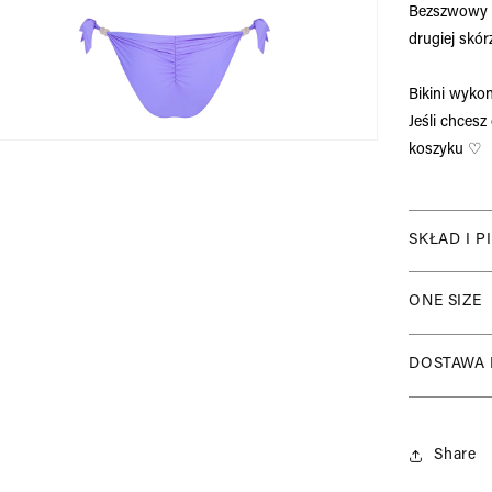
Bezszwowy kr
drugiej skór
Bikini wykon
Jeśli chces
koszyku
♡
SKŁAD I P
Skład mat
ONE SIZE
80% Polia
Koraliki:
Góra biki
DOSTAWA 
Metal poz
Dół bikin
Właściwo
Wysyłka 
Szybkosc
Produkty 
Share
Idealne d
nowości w