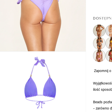
DOSTĘPN
Zapomnij o 
Wyjątkowo
ilość sposo
Beads pozł
– zarówno dó