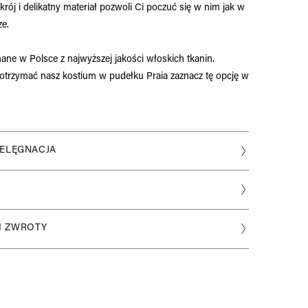
ój i delikatny materiał pozwoli Ci poczuć się w nim jak w
ze.
ane w Polsce z najwyższej jakości włoskich tkanin.
z otrzymać nasz kostium w pudełku Praia zaznacz tę opcję w
IELĘGNACJA
eriału:
mid, 20% Elastan
ni:
(A-F)
I ZWROTY
łacany 24k złotem, kamień naturalny
i:
(XS-L)
ści materiału:
:
hnący
ze stałej kolekcji wysyłamy w 48h. Nasze
opasowanie
ysyłane będą do 7 dni roboczych.