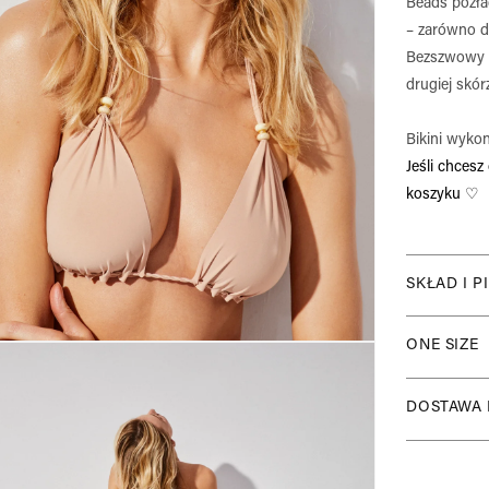
Beads pozł
– zarówno dó
Bezszwowy kr
drugiej skór
Bikini wykon
Jeśli chces
koszyku
♡
SKŁAD I P
Skład mat
ONE SIZE
80% Polia
Koraliki:
Góra biki
DOSTAWA 
Metal poz
Dół bikin
Właściwo
Wysyłka 
Szybkosc
Produkty 