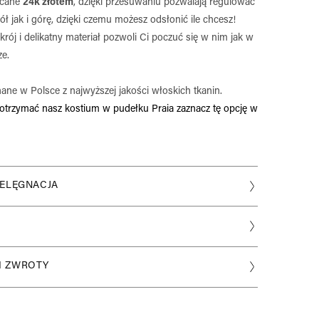
acane
24k złotem
, dzięki przesuwaniu pozwalają regulować
ł jak i górę, dzięki czemu możesz odsłonić ile chcesz!
ój i delikatny materiał pozwoli Ci poczuć się w nim jak w
ze.
ane w Polsce z najwyższej jakości włoskich tkanin.
z otrzymać nasz kostium w pudełku Praia zaznacz tę opcję w
IELĘGNACJA
eriału:
mid, 20% Elastan
ni:
(A-F)
I ZWROTY
łacany 24k złotem, ceramika
i:
(XS-L)
ści materiału:
:
hnący
ze stałej kolekcji wysyłamy w 48h. Nasze