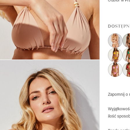
Odbiór w
Pr
DOSTĘPN
Zapomnij o r
Wyjątkowo
ilość
sposo