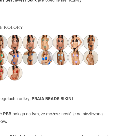
aia Beachwear Butik
jest obecnie niemożliwy
E KOLORY
egułach i odkryj
PRAIA BEADS BIKINI
ść
PBB
polega na tym, że możesz nosić je na
niezliczoną
bów.