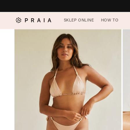
do
treści
Pomiń,
SKLEP ONLINE
HOW TO
aby
przejść
do
informacji
o
produkcie