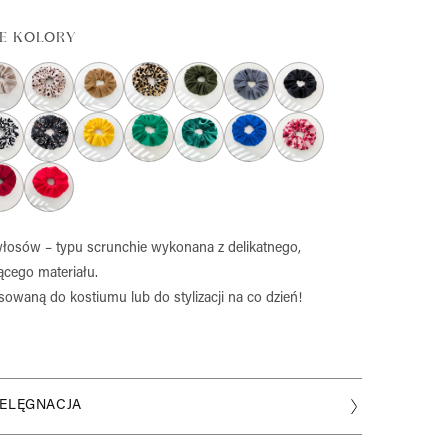
E KOLORY
osów – typu scrunchie wykonana z delikatnego,
cego materiału.
sowaną do kostiumu lub do stylizacji na co dzień!
IELĘGNACJA