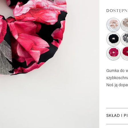
DOSTĘPN
Gumka do wł
szybkoschną
Noś ją dopa
SKŁAD I P