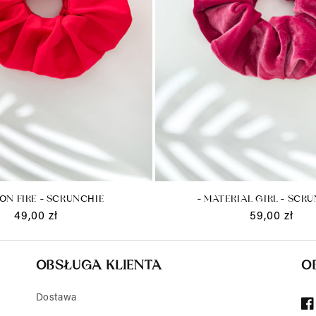
 ON FIRE - SCRUNCHIE
- MATERIAL GIRL - SCR
Cena
49,00 zł
Cena
59,00 zł
regularna
regularna
OBSŁUGA KLIENTA
O
Dostawa
Fa