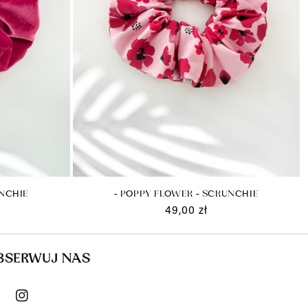
UNCHIE
- POPPY FLOWER - SCRUNCHIE
Cena
49,00 zł
regularna
BSERWUJ NAS
cebook
Instagram