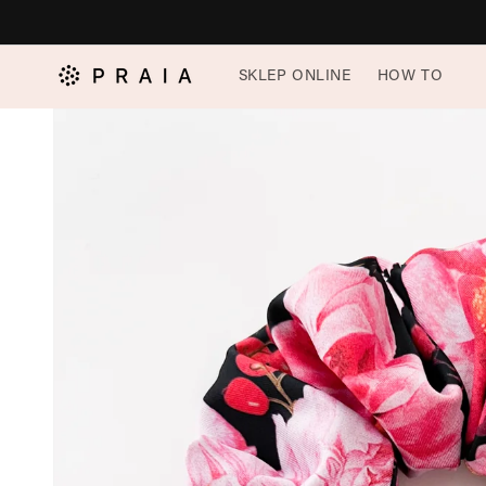
do
treści
Pomiń,
SKLEP ONLINE
HOW TO
aby
przejść
do
informacji
o
produkcie