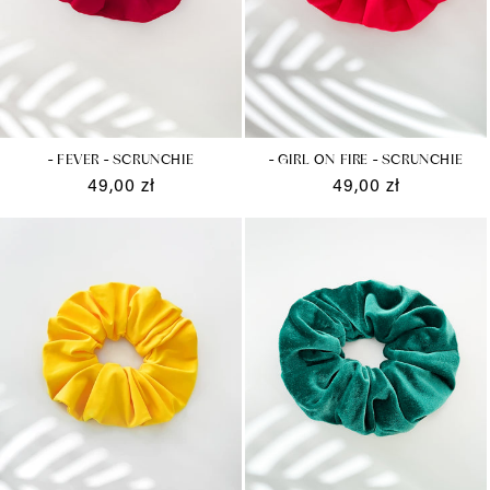
wodzie
z wysoką zawartością chloru
.
- FEVER - SCRUNCHIE
- GIRL ON FIRE - SCRUNCHIE
Cena
49,00 zł
Cena
49,00 zł
regularna
regularna