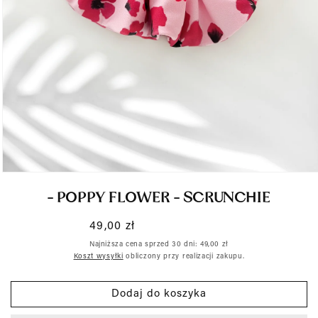
Otwórz
- POPPY FLOWER - SCRUNCHIE
multimedia
1
Cena
49,00 zł
w
regularna
Najniższa cena sprzed 30 dni:
49,00 zł
oknie
Koszt wysyłki
obliczony przy realizacji zakupu.
modalnym
Dodaj do koszyka